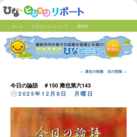
ホーム
ひなビジョンについて
番組表
Post
←
過去の投稿
次の投稿
→
navigation
今日の論語 ＃150 雍也第六143
2025年12月8日 月曜日