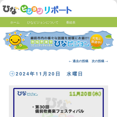
ホーム
ひなビジョンについて
番組表
Post
←
過去の投稿
次の投稿
→
navigation
2024年11月20日 水曜日