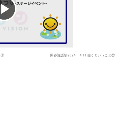
Play
Video
と①
閑谷論語塾2024 ＃11 働くということ②
→