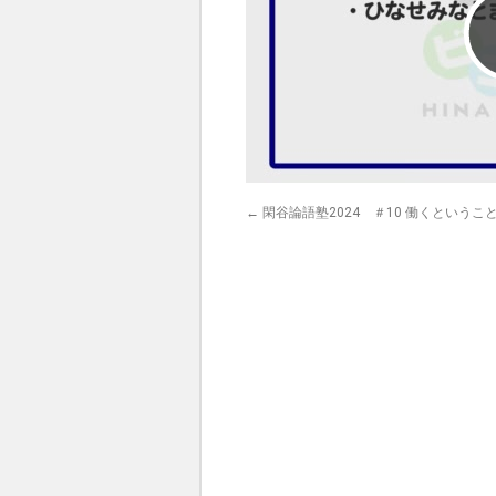
←
閑谷論語塾2024 ＃10 働くというこ