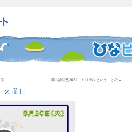
と①
閑谷論語塾2024 ＃11 働くということ②
→
日 火曜日