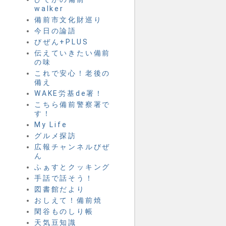
walker
備前市文化財巡り
今日の論語
びぜん+PLUS
伝えていきたい備前
の味
これで安心！老後の
備え
WAKE労基de署！
こちら備前警察署で
す！
My Life
グルメ探訪
広報チャンネルびぜ
ん
ふぁすとクッキング
手話で話そう！
図書館だより
おしえて！備前焼
閑谷ものしり帳
天気豆知識