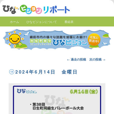
ホーム
ひなビジョンについて
番組表
Post
←
過去の投稿
次の投稿
→
navigation
2024年6月14日 金曜日