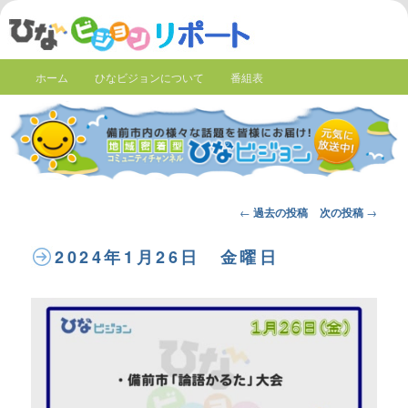
ホーム
ひなビジョンについて
番組表
Post
←
過去の投稿
次の投稿
→
navigation
2024年1月26日 金曜日