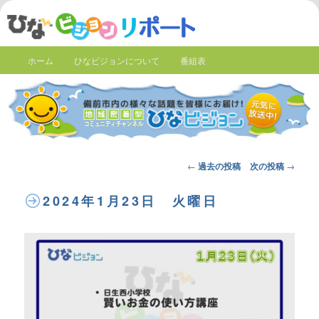
ホーム
ひなビジョンについて
番組表
Post
←
過去の投稿
次の投稿
→
navigation
2024年1月23日 火曜日