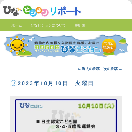
ホーム
ひなビジョンについて
番組表
Post
←
過去の投稿
次の投稿
→
navigation
2023年10月10日 火曜日