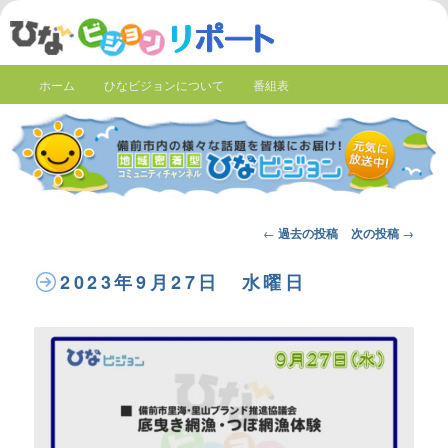
ホーム
ひなビジョンについて
番組表
Post
←
過去の投稿
次の投稿
→
navigation
2023年9月27日 水曜日