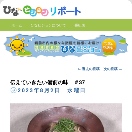
ホーム
ひなビジョンについて
番組表
Post
←
過去の投稿
次の投稿
→
navigation
伝えていきたい備前の味 ＃37
2023年8月2日 水曜日