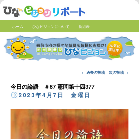
ホーム
ひなビジョンについて
番組表
Post
←
過去の投稿
次の投稿
→
navigation
今日の論語 ＃87 憲問第十四377
2023年4月7日 金曜日