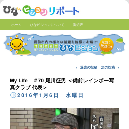
ホーム
ひなビジョンについて
番組表
Post
←
過去の投稿
次の投稿
→
navigation
My Life ＃70 尾川征男 ＜備前レインボー写
真クラブ 代表＞
2016年1月6日 水曜日