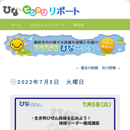
ホーム
ひなビジョンについて
番組表
Post
←
過去の投稿
次の投稿
→
navigation
2022年7月5日 火曜日