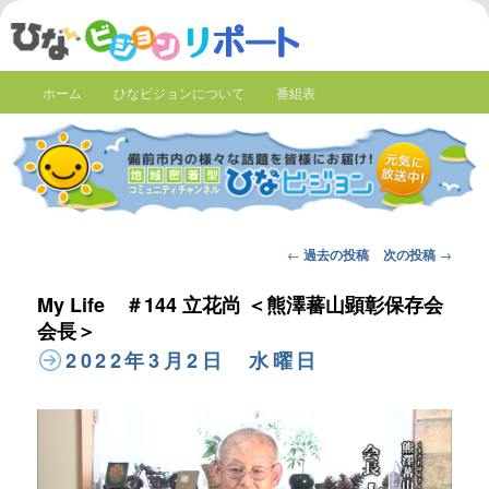
ホーム
ひなビジョンについて
番組表
Post
←
過去の投稿
次の投稿
→
navigation
My Life ＃144 立花尚 ＜熊澤蕃山顕彰保存会
会長＞
2022年3月2日 水曜日