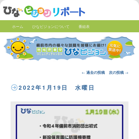
ホーム
ひなビジョンについて
番組表
Post
←
過去の投稿
次の投稿
→
navigation
2022年1月19日 水曜日