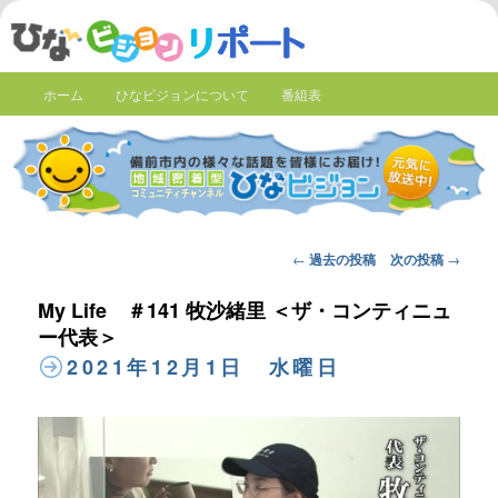
ホーム
ひなビジョンについて
番組表
Post
←
過去の投稿
次の投稿
→
navigation
My Life ＃141 牧沙緒里 ＜ザ・コンティニュ
ー代表＞
2021年12月1日 水曜日