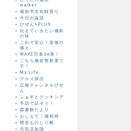
walker
備前市文化財巡り
今日の論語
びぜん+PLUS
伝えていきたい備前
の味
これで安心！老後の
備え
WAKE労基de署！
こちら備前警察署で
す！
My Life
グルメ探訪
広報チャンネルびぜ
ん
ふぁすとクッキング
手話で話そう！
図書館だより
おしえて！備前焼
閑谷ものしり帳
天気豆知識