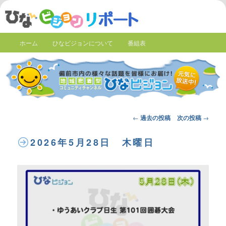
ホーム
ひなビジョンについて
番組表
Post
←
過去の投稿
次の投稿
→
navigation
2026年5月28日 木曜日