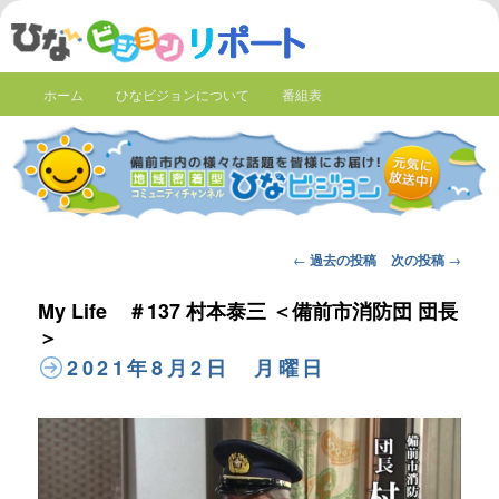
ホーム
ひなビジョンについて
番組表
Post
←
過去の投稿
次の投稿
→
navigation
My Life ＃137 村本泰三 ＜備前市消防団 団長
＞
2021年8月2日 月曜日